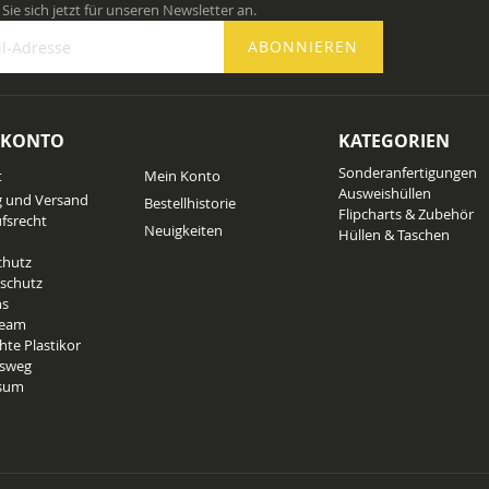
Sie sich jetzt für unseren Newsletter an.
ABONNIEREN
 KONTO
KATEGORIEN
n
Sonderanfertigungen
t
Mein Konto
ter
Ausweishüllen
g und Versand
Bestellhistorie
Flipcharts & Zubehör
fsrecht
Neuigkeiten
Hüllen & Taschen
chutz
schutz
ns
Team
hte Plastikor
tsweg
sum