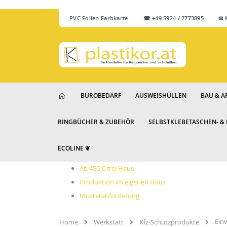
PVC Folien Farbkarte
☎ +49 5924 / 2773895 ✉ Ku
BÜROBEDARF
AUSWEISHÜLLEN
BAU & A
RINGBÜCHER & ZUBEHÖR
SELBSTKLEBETASCHEN- &
ECOLINE ❦
Ab 450 € frei Haus
Produktion im eigenen Haus
Musteranforderung
Ein
Home
Werkstatt
Kfz-Schutzprodukte