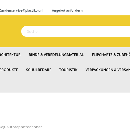
Zum
ndenservice@plastikor.nl
Angebot anfordern
Inhalt
springen
Suche
RCHITEKTUR
BINDE & VEREDELUNGMATERIAL
FLIPCHARTS & ZUBEH
 PRODUKTE
SCHULBEDARF
TOURISTIK
VERPACKUNGEN & VERSA
weg-Autoteppichschoner