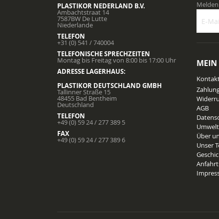
Melden 
PLASTIKOR NEDERLAND B.V.
Ambachtstraat 14
7587BW De Lutte
Niederlande
TELEFON
Melden
+31 (0) 541 / 740004
Sie
TELEFONISCHE SPRECHZEITEN
sich
Montag bis Freitag von 8:00 bis 17:00 Uhr
MEIN
für
ADRESSE LAGERHAUS:
unsere
Kontak
Newslet
PLASTIKOR DEUTSCHLAND GMBH
Zahlun
Tallinner Straße 15
an:
48455 Bad Bentheim
Widerru
Deutschland
AGB
TELEFON
Datens
+49 (0) 59 24 / 277 389 5
Umwelt
FAX
Über u
+49 (0) 59 24 / 277 389 6
Unser 
Geschic
Anfahr
Impres