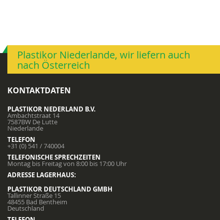
Plastikor Niederlande, wir liefern auch
nach Österreich
KONTAKTDATEN
PLASTIKOR NEDERLAND B.V.
Ambachtstraat 14
7587BW De Lutte
Niederlande
TELEFON
+31 (0) 541 / 740004
TELEFONISCHE SPRECHZEITEN
Montag bis Freitag von 8:00 bis 17:00 Uhr
ADRESSE LAGERHAUS:
PLASTIKOR DEUTSCHLAND GMBH
Tallinner Straße 15
48455 Bad Bentheim
Deutschland
TELEFON