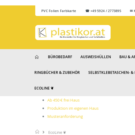
PVC Folien Farbkarte
☎ +49 5924 / 2773895 ✉ Ku
BÜROBEDARF
AUSWEISHÜLLEN
BAU & A
RINGBÜCHER & ZUBEHÖR
SELBSTKLEBETASCHEN- &
ECOLINE ❦
Ab 450 € frei Haus
Produktion im eigenen Haus
Musteranforderung
Startseite
EcoLine ❦