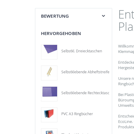
En
BEWERTUNG
Pla
HERVORGEHOBEN
Willkomm
Selbstkl. Dreiecktaschen
Klemmapp
Entdecke
Hergeste
Selbstklebende Abheftstreifen
Unsere n
Ringbüch
Selbstklebende Rechtecktaschen aus PVC
Bei Plas
Büroumge
Umweltsc
PVC A3 Ringbücher
Entschei
EcoLine.
Produkte