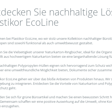
tdecken Sie nachhaltige L
stikor EcoLine
en bei Plastikor EcoLine, wo wir stolz unsere Kollektion nachhaltiger Büro
en sind sowohl funktional als auch umweltbewusst gestaltet.
n Sie die Vielseitigkeit unserer Naturkarton-Ringbücher, ideal für die Org
llt aus hochwertigem Naturkarton bieten sie eine langanhaltende Lösung fü
achhaltigen Polypropylen-Hüllen eignen sich hervorragend zum Schutz w
er eine umweltfreundliche Möglichkeit bieten, Dokumente sicher zusamme
tikor EcoLine gehen wir über das bloße Anbieten von Produkten hinaus. Wir s
bung zu integrieren. Entdecken Sie die Vorteile von Naturkarton und Poly
hutz geht.
den Sie sich für grüne Büroartikel und machen Sie einen bewussten Schritt h
 Gemeinsam schaffen wir eine positive Auswirkung auf die Umwelt, ohne Kom
 einzugehen.