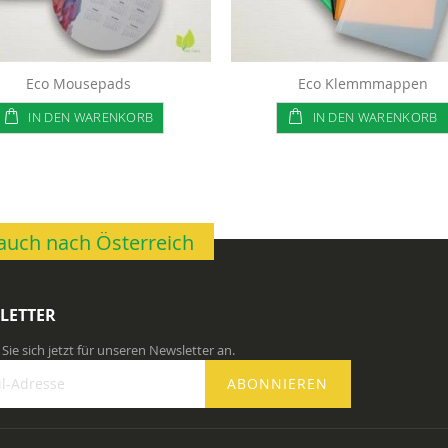
Eco Mousepads
Eco Klemmmappen
IN DEN WARENKORB
IN DEN WARENKORB
n auch nach Österreich
LETTER
Sie sich jetzt für unseren Newsletter an.
ABONNIEREN