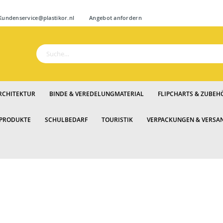
Zum
ndenservice@plastikor.nl
Angebot anfordern
Inhalt
springen
Suche
RCHITEKTUR
BINDE & VEREDELUNGMATERIAL
FLIPCHARTS & ZUBEH
 PRODUKTE
SCHULBEDARF
TOURISTIK
VERPACKUNGEN & VERSA