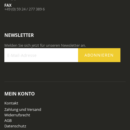
FAX
+49 (0) 59 24 / 277 389 6
NEWSLETTER
Melden Sie sich jetzt für unseren Newsletter an.
ABONNIEREN
Melden
Sie
sich
für
unseren
Newsletter
MEIN KONTO
an:
Kontakt
Zahlung und Versand
Widerrufsrecht
AGB
Datenschutz