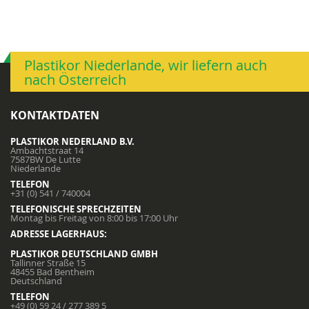
Plastikor Niederlande, wir liefern auch
nach Österreich
KONTAKTDATEN
PLASTIKOR NEDERLAND B.V.
Ambachtstraat 14
7587BW De Lutte
Niederlande
TELEFON
+31 (0) 541 / 740004
TELEFONISCHE SPRECHZEITEN
Montag bis Freitag von 8:00 bis 17:00 Uhr
ADRESSE LAGERHAUS:
PLASTIKOR DEUTSCHLAND GMBH
Tallinner Straße 15
48455 Bad Bentheim
Deutschland
TELEFON
+49 (0) 59 24 / 277 389 5