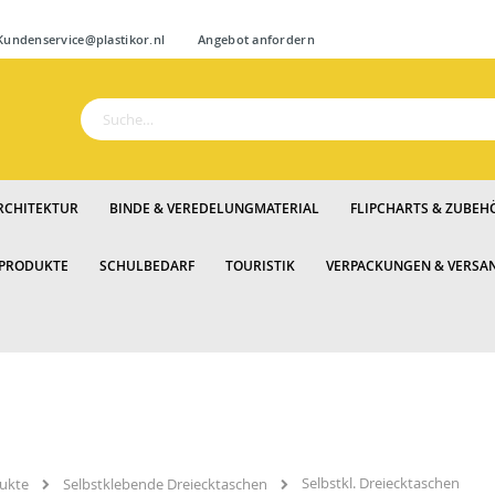
Zum
ndenservice@plastikor.nl
Angebot anfordern
Inhalt
springen
Suche
RCHITEKTUR
BINDE & VEREDELUNGMATERIAL
FLIPCHARTS & ZUBEH
 PRODUKTE
SCHULBEDARF
TOURISTIK
VERPACKUNGEN & VERSA
Selbstkl. Dreiecktaschen
dukte
Selbstklebende Dreiecktaschen