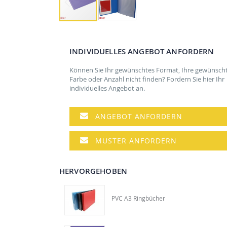
Zum
Anfang
der
INDIVIDUELLES ANGEBOT ANFORDERN
Bildgalerie
springen
Können Sie Ihr gewünschtes Format, Ihre gewünsch
Farbe oder Anzahl nicht finden? Fordern Sie hier Ihr
individuelles Angebot an.
ANGEBOT ANFORDERN
MUSTER ANFORDERN
HERVORGEHOBEN
PVC A3 Ringbücher