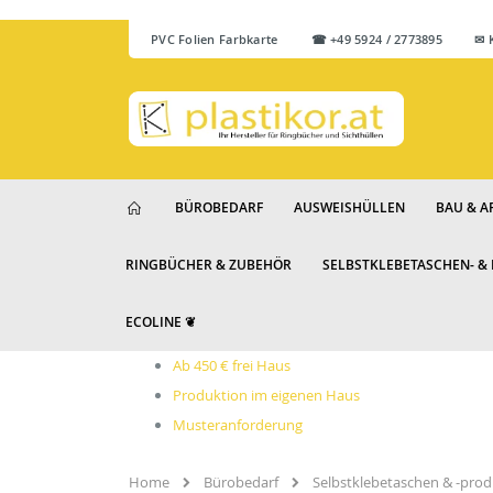
PVC Folien Farbkarte
☎ +49 5924 / 2773895 ✉ Ku
BÜROBEDARF
AUSWEISHÜLLEN
BAU & A
RINGBÜCHER & ZUBEHÖR
SELBSTKLEBETASCHEN- &
ECOLINE ❦
Ab 450 € frei Haus
Produktion im eigenen Haus
Musteranforderung
Home
Bürobedarf
Selbstklebetaschen & -pro