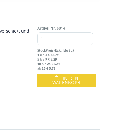
Artikel Nr.
6014
verschickt und
Stück
Preis (Exkl. MwSt.)
1
4
€ 12,79
bis
5
9
€ 7,29
bis
10
24
€ 5,91
bis
25
€ 5,78
ab
IN DEN
WARENKORB