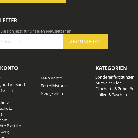
LETTER
Sie sich jetzt für unseren Newsletter an.
ABONNIEREN
 KONTO
KATEGORIEN
n
Sonderanfertigungen
t
Mein Konto
ter
Ausweishüllen
g und Versand
Bestellhistorie
Flipcharts & Zubehör
fsrecht
Neuigkeiten
Hüllen & Taschen
chutz
schutz
ns
Team
hte Plastikor
tsweg
sum