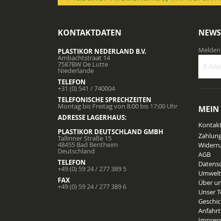
KONTAKTDATEN
NEWS
Melden 
PLASTIKOR NEDERLAND B.V.
Ambachtstraat 14
7587BW De Lutte
Niederlande
TELEFON
Melden
+31 (0) 541 / 740004
Sie
TELEFONISCHE SPRECHZEITEN
sich
Montag bis Freitag von 8:00 bis 17:00 Uhr
MEIN
für
ADRESSE LAGERHAUS:
unsere
Kontak
Newslet
PLASTIKOR DEUTSCHLAND GMBH
Zahlun
Tallinner Straße 15
an:
48455 Bad Bentheim
Widerru
Deutschland
AGB
TELEFON
Datens
+49 (0) 59 24 / 277 389 5
Umwelt
FAX
Über u
+49 (0) 59 24 / 277 389 6
Unser 
Geschic
Anfahr
Impres