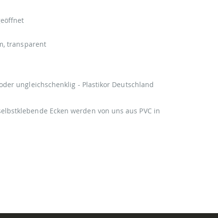
geöffnet
m, transparent
 oder ungleichschenklig - Plastikor Deutschland
selbstklebende Ecken werden von uns aus PVC in