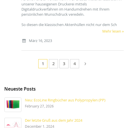
unserer hauseigenen Druckerei mittels
Digitaldruckverfahren im Handumdrehen mit Ihrem
persönlichen Wunschdruck veredeln.
So diesen die klassischen Aktenhüllen nicht nur dem Sch
Mehr lesen »
März 16, 2023
Seite
Sie lesen gerade die Seite
Seite
Seite
Seite
Seite
Weiter
1
2
3
4
Neueste Posts
Neu: EcoLine Ringbücher aus Polypropylen (PP)
February 27, 2026
Der letzte Gruß aus dem Jahr 2024
December 1, 2024