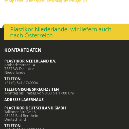
impfpasshülle
impfpass
umschlag
umschlaghülle
Plastikor Niederlande, wir liefern auch
nach Österreich
KONTAKTDATEN
PLASTIKOR NEDERLAND B.V.
Ambachtstraat 14
7587BW De Lutte
Niederlande
TELEFON
+31 (0) 541 / 740004
TELEFONISCHE SPRECHZEITEN
Montag bis Freitag von 8:00 bis 17:00 Uhr
ADRESSE LAGERHAUS:
PLASTIKOR DEUTSCHLAND GMBH
Tallinner Straße 15
48455 Bad Bentheim
Deutschland
TELEFON