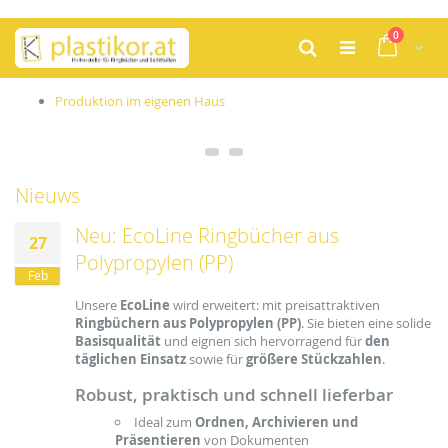
Zum
Artikel
0
Inhalt
Cart
Suche
springen
Produktion im eigenen Haus
Nieuws
Neu: EcoLine Ringbücher aus
27
Polypropylen (PP)
Feb
Unsere
EcoLine
wird erweitert: mit preisattraktiven
Ringbüchern aus Polypropylen (PP)
. Sie bieten eine solide
Basisqualität
und eignen sich hervorragend für
den
täglichen Einsatz
sowie für
größere Stückzahlen
.
Robust, praktisch und schnell lieferbar
Ideal zum
Ordnen, Archivieren und
Präsentieren
von Dokumenten