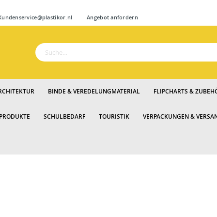
Zum
ndenservice@plastikor.nl
Angebot anfordern
Inhalt
springen
Suche
RCHITEKTUR
BINDE & VEREDELUNGMATERIAL
FLIPCHARTS & ZUBEH
 PRODUKTE
SCHULBEDARF
TOURISTIK
VERPACKUNGEN & VERSA