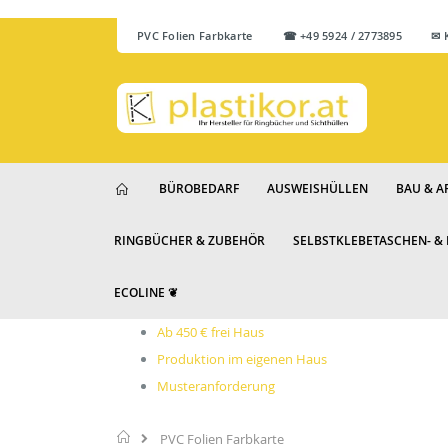
PVC Folien Farbkarte
☎ +49 5924 / 2773895 ✉ Ku
BÜROBEDARF
AUSWEISHÜLLEN
BAU & A
RINGBÜCHER & ZUBEHÖR
SELBSTKLEBETASCHEN- &
ECOLINE ❦
Ab 450 € frei Haus
Produktion im eigenen Haus
Musteranforderung
Startseite
PVC Folien Farbkarte