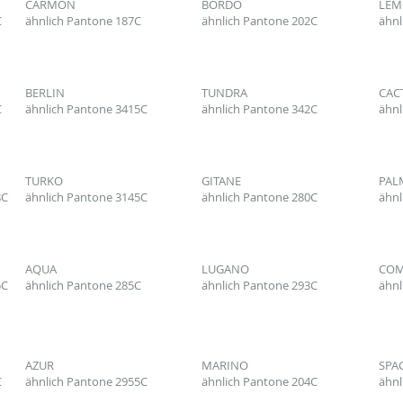
CARMON
BORDO
LE
C
ähnlich Pantone 187C
ähnlich Pantone 202C
ähnl
BERLIN
TUNDRA
CAC
C
ähnlich Pantone 3415C
ähnlich Pantone 342C
ähnl
TURKO
GITANE
PAL
8C
ähnlich Pantone 3145C
ähnlich Pantone 280C
ähnl
AQUA
LUGANO
CO
5C
ähnlich Pantone 285C
ähnlich Pantone 293C
ähnl
AZUR
MARINO
SPA
C
ähnlich Pantone 2955C
ähnlich Pantone 204C
ähnl