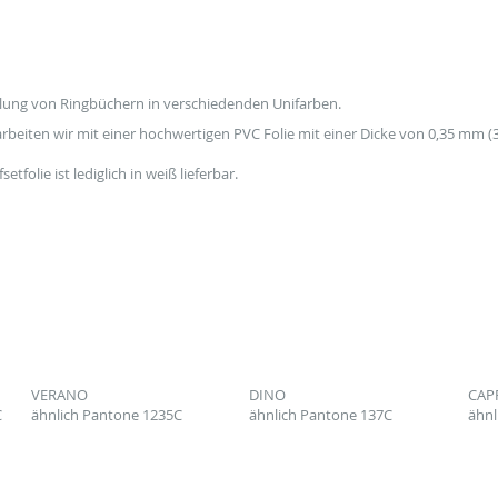
ellung von Ringbüchern in verschiedenden Unifarben.
beiten wir mit einer hochwertigen PVC Folie mit einer Dicke von 0,35 mm (
tfolie ist lediglich in weiß lieferbar.
VERANO
DINO
CAP
C
ähnlich Pantone 1235C
ähnlich Pantone 137C
ähnl