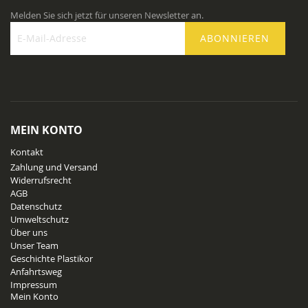
Melden Sie sich jetzt für unseren Newsletter an.
ABONNIEREN
Melden
Sie
sich
für
unseren
Newsletter
MEIN KONTO
an:
Kontakt
Zahlung und Versand
Widerrufsrecht
AGB
Datenschutz
Umweltschutz
Über uns
Unser Team
Geschichte Plastikor
Anfahrtsweg
Impressum
Mein Konto