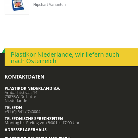
Flipchart Varianten
Plastikor Niederlande, wir liefern auch
nach Österreich
KONTAKTDATEN
PLASTIKOR NEDERLAND B.V.
Ambachtstraat 14
7587BW De Lutte
Niederlande
TELEFON
+31 (0) 541 / 740004
TELEFONISCHE SPRECHZEITEN
Montag bis Freitag von 8:00 bis 17:00 Uhr
ADRESSE LAGERHAUS: