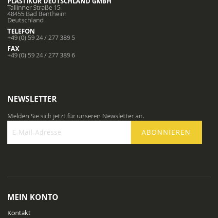
PLASTIKOR DEUTSCHLAND GMBH
Tallinner Straße 15
48455 Bad Bentheim
Deutschland
TELEFON
+49 (0) 59 24 / 277 389 5
FAX
+49 (0) 59 24 / 277 389 6
NEWSLETTER
Melden Sie sich jetzt für unseren Newsletter an.
ABONNIEREN
Melden
Sie
sich
für
unseren
Newsletter
MEIN KONTO
an:
Kontakt