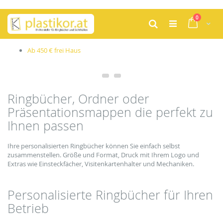
Zum
Artikel
0
Inhalt
Cart
Suche
springen
b 450 € frei Haus
Pro
Ringbücher, Ordner oder
Präsentationsmappen die perfekt zu
Ihnen passen
Ihre personalisierten Ringbücher können Sie einfach selbst
zusammenstellen. Größe und Format, Druck mit Ihrem Logo und
Extras wie Einsteckfächer, Visitenkartenhalter und Mechaniken.
Personalisierte Ringbücher für Ihren
Betrieb