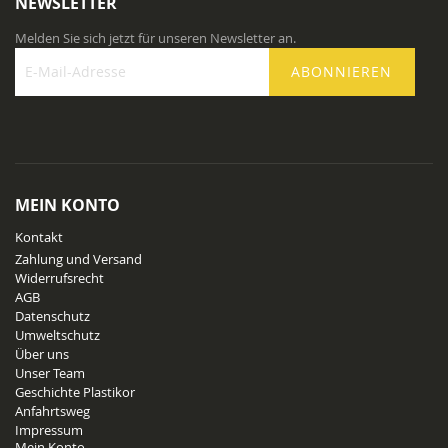
NEWSLETTER
Melden Sie sich jetzt für unseren Newsletter an.
ABONNIEREN
Melden
Sie
sich
für
unseren
Newsletter
MEIN KONTO
an:
Kontakt
Zahlung und Versand
Widerrufsrecht
AGB
Datenschutz
Umweltschutz
Über uns
Unser Team
Geschichte Plastikor
Anfahrtsweg
Impressum
Mein Konto