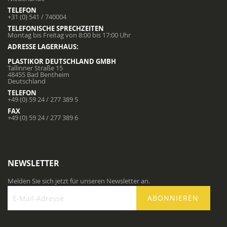
TELEFON
+31 (0) 541 / 740004
TELEFONISCHE SPRECHZEITEN
Montag bis Freitag von 8:00 bis 17:00 Uhr
ADRESSE LAGERHAUS:
PLASTIKOR DEUTSCHLAND GMBH
Tallinner Straße 15
48455 Bad Bentheim
Deutschland
TELEFON
+49 (0) 59 24 / 277 389 5
FAX
+49 (0) 59 24 / 277 389 6
NEWSLETTER
Melden Sie sich jetzt für unseren Newsletter an.
ABONNIEREN
Melden
Sie