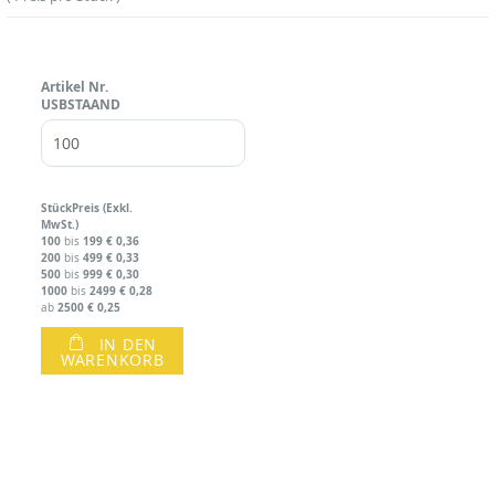
Artikel Nr.
USBSTAAND
Stück
Preis (Exkl.
MwSt.)
100
199
€ 0,36
bis
200
499
€ 0,33
bis
500
999
€ 0,30
bis
1000
2499
€ 0,28
bis
2500
€ 0,25
ab
IN DEN
WARENKORB