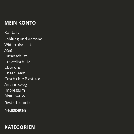
sich
für
unseren
Newsletter
MEIN KONTO
an:
Kontakt
Zahlung und Versand
Widerrufsrecht
AGB
Datenschutz
Umweltschutz
Über uns
Unser Team
Geschichte Plastikor
Anfahrtsweg
Impressum
Mein Konto
Bestellhistorie
Neuigkeiten
KATEGORIEN