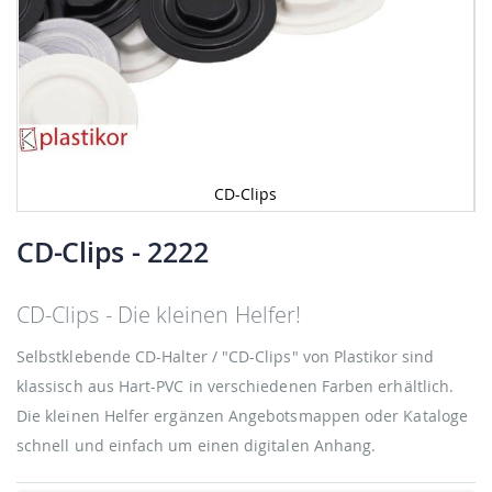
CD-Clips
Zum
Anfang
CD-Clips
- 2222
der
Bildgalerie
springen
CD-Clips - Die kleinen Helfer!
Selbstklebende CD-Halter / "CD-Clips" von Plastikor sind
klassisch aus Hart-PVC in verschiedenen Farben erhältlich.
Die kleinen Helfer ergänzen Angebotsmappen oder Kataloge
schnell und einfach um einen digitalen Anhang.