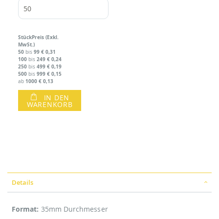
Stück
Preis (Exkl.
MwSt.)
50
99
€ 0,31
bis
100
249
€ 0,24
bis
250
499
€ 0,19
bis
500
999
€ 0,15
bis
1000
€ 0,13
ab
IN DEN
WARENKORB
Details
Format:
35mm Durchmesser