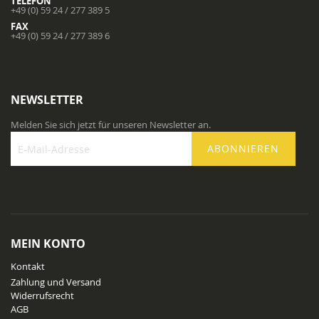
TELEFON
+49 (0) 59 24 / 277 389 5
FAX
+49 (0) 59 24 / 277 389 6
NEWSLETTER
Melden Sie sich jetzt für unseren Newsletter an.
ABONNIEREN
Melden
Sie
sich
für
unseren
Newsletter
MEIN KONTO
an:
Kontakt
Zahlung und Versand
Widerrufsrecht
AGB