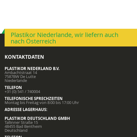
Plastikor Niederlande, wir liefern auch
nach Österreich
KONTAKTDATEN
PLASTIKOR NEDERLAND B.V.
Ambachtstraat 14
7587BW De Lutte
Niederlande
TELEFON
+31 (0) 541 / 740004
TELEFONISCHE SPRECHZEITEN
Montag bis Freitag von 8:00 bis 17:00 Uhr
ADRESSE LAGERHAUS:
PLASTIKOR DEUTSCHLAND GMBH
Tallinner Straße 15
48455 Bad Bentheim
Deutschland