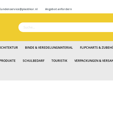
Zum
ndenservice@plastikor.nl
Angebot anfordern
Inhalt
springen
Suche
RCHITEKTUR
BINDE & VEREDELUNGMATERIAL
FLIPCHARTS & ZUBEH
 PRODUKTE
SCHULBEDARF
TOURISTIK
VERPACKUNGEN & VERSA