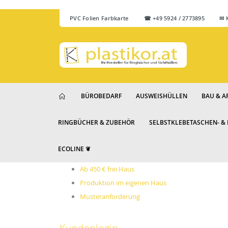
PVC Folien Farbkarte
☎ +49 5924 / 2773895 ✉ Ku
BÜROBEDARF
AUSWEISHÜLLEN
BAU & A
RINGBÜCHER & ZUBEHÖR
SELBSTKLEBETASCHEN- &
ECOLINE ❦
Ab 450 € frei Haus
Produktion im eigenen Haus
Musteranforderung