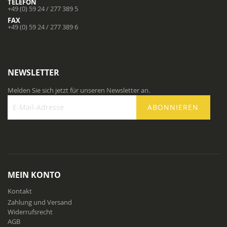
TELEFON
+49 (0) 59 24 / 277 389 5
FAX
+49 (0) 59 24 / 277 389 6
NEWSLETTER
Melden Sie sich jetzt für unseren Newsletter an.
ABONNIEREN
Melden
Sie
sich
für
unseren
Newsletter
MEIN KONTO
an:
Kontakt
Zahlung und Versand
Widerrufsrecht
AGB