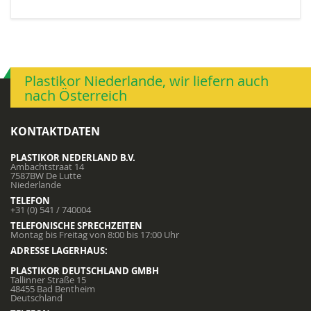
Plastikor Niederlande, wir liefern auch
nach Österreich
KONTAKTDATEN
PLASTIKOR NEDERLAND B.V.
Ambachtstraat 14
7587BW De Lutte
Niederlande
TELEFON
+31 (0) 541 / 740004
TELEFONISCHE SPRECHZEITEN
Montag bis Freitag von 8:00 bis 17:00 Uhr
ADRESSE LAGERHAUS:
PLASTIKOR DEUTSCHLAND GMBH
Tallinner Straße 15
48455 Bad Bentheim
Deutschland