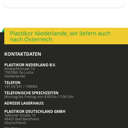
Plastikor Niederlande, wir liefern auch
nach Österreich
KONTAKTDATEN
PLASTIKOR NEDERLAND B.V.
Ambachtstraat 14
7587BW De Lutte
Niederlande
TELEFON
+31 (0) 541 / 740004
TELEFONISCHE SPRECHZEITEN
Montag bis Freitag von 8:00 bis 17:00 Uhr
ADRESSE LAGERHAUS:
PLASTIKOR DEUTSCHLAND GMBH
Tallinner Straße 15
48455 Bad Bentheim
Deutschland