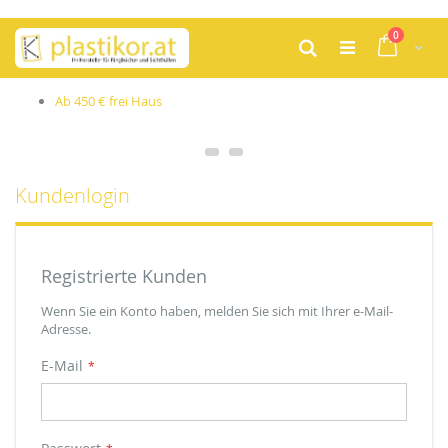
Zum
Artikel
0
Inhalt
Cart
Suche
springen
Ab 450 € frei Haus
Kundenlogin
Registrierte Kunden
Wenn Sie ein Konto haben, melden Sie sich mit Ihrer e-Mail-
Adresse.
E-Mail