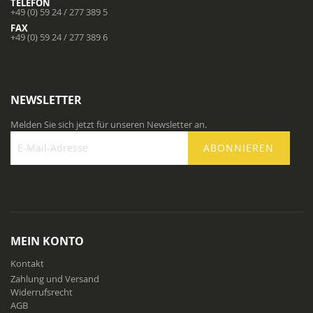
TELEFON
+49 (0) 59 24 / 277 389 5
FAX
+49 (0) 59 24 / 277 389 6
NEWSLETTER
Melden Sie sich jetzt für unseren Newsletter an.
ABONNIEREN
Melden
Sie
sich
für
unseren
Newsletter
MEIN KONTO
an:
Kontakt
Zahlung und Versand
Widerrufsrecht
AGB