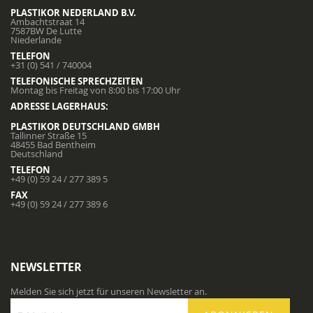
PLASTIKOR NEDERLAND B.V.
Ambachtstraat 14
7587BW De Lutte
Niederlande
TELEFON
+31 (0) 541 / 740004
TELEFONISCHE SPRECHZEITEN
Montag bis Freitag von 8:00 bis 17:00 Uhr
ADRESSE LAGERHAUS:
PLASTIKOR DEUTSCHLAND GMBH
Tallinner Straße 15
48455 Bad Bentheim
Deutschland
TELEFON
+49 (0) 59 24 / 277 389 5
FAX
+49 (0) 59 24 / 277 389 6
NEWSLETTER
Melden Sie sich jetzt für unseren Newsletter an.