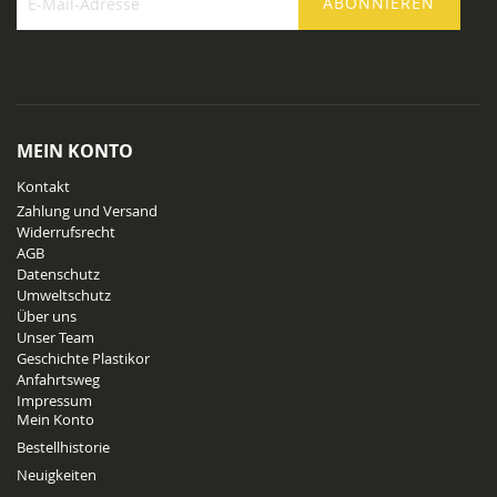
ABONNIEREN
Melden
Sie
sich
für
unseren
Newsletter
MEIN KONTO
an:
Kontakt
Zahlung und Versand
Widerrufsrecht
AGB
Datenschutz
Umweltschutz
Über uns
Unser Team
Geschichte Plastikor
Anfahrtsweg
Impressum
Mein Konto
Bestellhistorie
Neuigkeiten