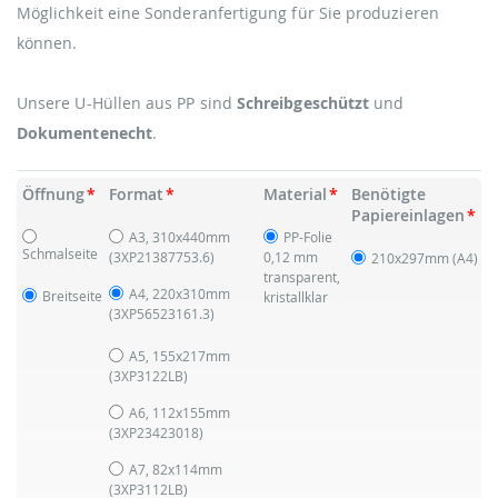
Möglichkeit eine Sonderanfertigung für Sie produzieren
können.
Unsere U-Hüllen aus PP sind
Schreibgeschützt
und
Dokumentenecht
.
Öffnung
Format
Material
Benötigte
Papiereinlagen
A3, 310x440mm
PP-Folie
Schmalseite
(3XP21387753.6)
0,12 mm
210x297mm (A4)
transparent,
A4, 220x310mm
Breitseite
kristallklar
(3XP56523161.3)
A5, 155x217mm
(3XP3122LB)
A6, 112x155mm
(3XP23423018)
A7, 82x114mm
(3XP3112LB)