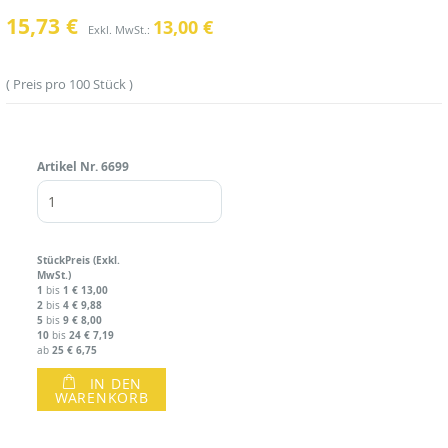
15,73 €
13,00 €
Preis pro 100 Stück
Artikel Nr.
6699
Stück
Preis (Exkl.
MwSt.)
1
1
€ 13,00
bis
2
4
€ 9,88
bis
5
9
€ 8,00
bis
10
24
€ 7,19
bis
25
€ 6,75
ab
IN DEN
WARENKORB