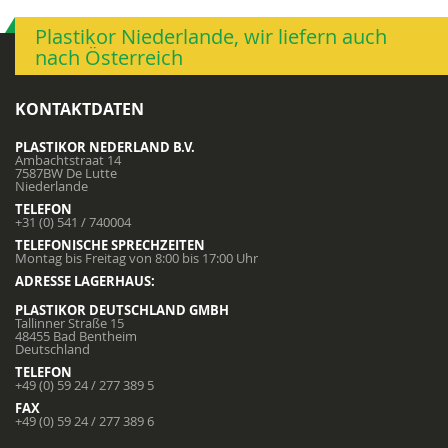
Plastikor Niederlande, wir liefern auch
nach Österreich
KONTAKTDATEN
PLASTIKOR NEDERLAND B.V.
Ambachtstraat 14
7587BW De Lutte
Niederlande
TELEFON
+31 (0) 541 / 740004
TELEFONISCHE SPRECHZEITEN
Montag bis Freitag von 8:00 bis 17:00 Uhr
ADRESSE LAGERHAUS:
PLASTIKOR DEUTSCHLAND GMBH
Tallinner Straße 15
48455 Bad Bentheim
Deutschland
TELEFON
+49 (0) 59 24 / 277 389 5
FAX
+49 (0) 59 24 / 277 389 6