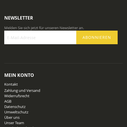
NEWSLETTER
Melden Sie sich jetzt für unseren Newsletter an.
ABONNIEREN
Melden
Sie
sich
für
unseren
Newsletter
MEIN KONTO
an:
Kontakt
Zahlung und Versand
Widerrufsrecht
AGB
Datenschutz
Umweltschutz
Über uns
Unser Team