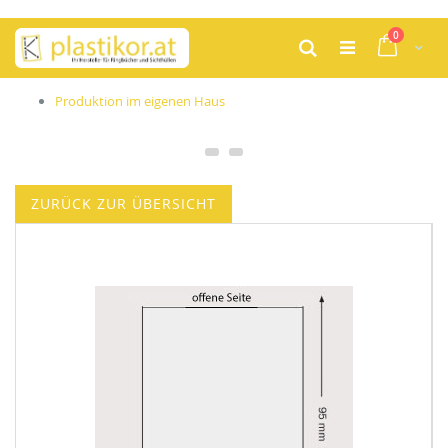
Zum
Artikel
0
Inhalt
Cart
Suche
springen
Produktion im eigenen Haus
ZURÜCK ZUR ÜBERSICHT
Zum
Ende
der
Bildgalerie
springen