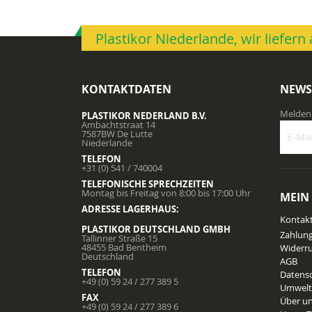
Plastikor Niederlande, wir liefer
KONTAKTDATEN
NEWS
Melden 
PLASTIKOR NEDERLAND B.V.
Ambachtstraat 14
7587BW De Lutte
Niederlande
TELEFON
Melden
+31 (0) 541 / 740004
Sie
TELEFONISCHE SPRECHZEITEN
sich
Montag bis Freitag von 8:00 bis 17:00 Uhr
MEIN
für
ADRESSE LAGERHAUS:
unsere
Kontak
Newslet
PLASTIKOR DEUTSCHLAND GMBH
Zahlun
Tallinner Straße 15
an:
48455 Bad Bentheim
Widerru
Deutschland
AGB
TELEFON
Datens
+49 (0) 59 24 / 277 389 5
Umwelt
FAX
Über u
+49 (0) 59 24 / 277 389 6