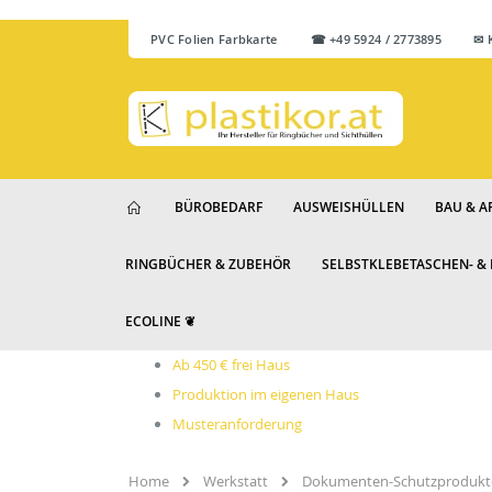
PVC Folien Farbkarte
☎ +49 5924 / 2773895 ✉ Ku
BÜROBEDARF
AUSWEISHÜLLEN
BAU & A
RINGBÜCHER & ZUBEHÖR
SELBSTKLEBETASCHEN- &
ECOLINE ❦
Ab 450 € frei Haus
Produktion im eigenen Haus
Musteranforderung
Home
Werkstatt
Dokumenten-Schutzprodukt