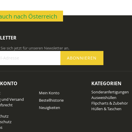
n auch nach Österreich
LETTER
Sie sich jetzt für unseren Newsletter an.
ABONNIEREN
 KONTO
KATEGORIEN
n
Sonderanfertigungen
t
Mein Konto
ter
Ausweishüllen
g und Versand
Bestellhistorie
Flipcharts & Zubehör
fsrecht
Neuigkeiten
Hüllen & Taschen
chutz
schutz
ns