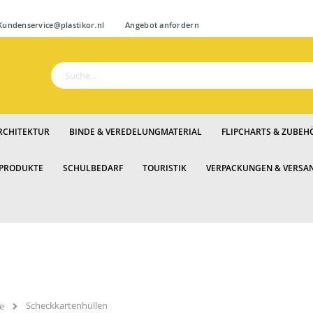
Zum
ndenservice@plastikor.nl
Angebot anfordern
Inhalt
springen
Suche
RCHITEKTUR
BINDE & VEREDELUNGMATERIAL
FLIPCHARTS & ZUBEH
 PRODUKTE
SCHULBEDARF
TOURISTIK
VERPACKUNGEN & VERSA
Scheckkartenhüllen
e