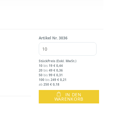
Artikel Nr.
3036
Stück
Preis (Exkl. MwSt.)
10
19
€ 0,44
bis
20
49
€ 0,36
bis
50
99
€ 0,31
bis
100
249
€ 0,21
bis
250
€ 0,18
ab
IN DEN
WARENKORB