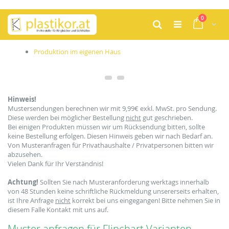
Zum
Artikel
0
Inhalt
Cart
Suche
springen
Produktion im eigenen Haus
Hinweis!
Mustersendungen berechnen wir mit 9,99€ exkl. MwSt. pro Sendung.
Diese werden bei möglicher Bestellung
nicht
gut geschrieben.
Bei einigen Produkten müssen wir um Rücksendung bitten, sollte
keine Bestellung erfolgen. Diesen Hinweis geben wir nach Bedarf an.
Von Musteranfragen für Privathaushalte / Privatpersonen bitten wir
abzusehen.
Vielen Dank für Ihr Verständnis!
Achtung!
Sollten Sie nach Musteranforderung werktags innerhalb
von 48 Stunden keine schriftliche Rückmeldung unsererseits erhalten,
ist Ihre Anfrage
nicht
korrekt bei uns eingegangen! Bitte nehmen Sie in
diesem Falle Kontakt mit uns auf.
Muster anfragen für Flipchart Varianten