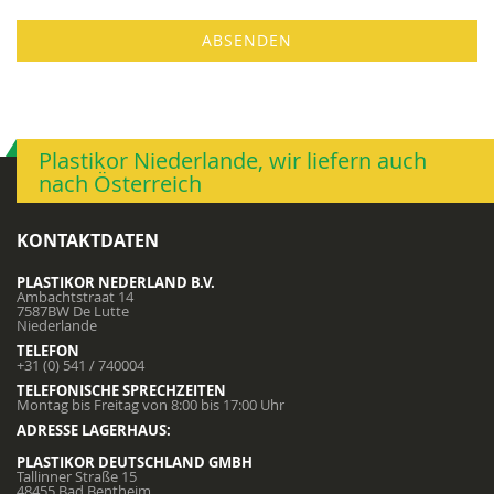
ABSENDEN
Plastikor Niederlande, wir liefern auch
nach Österreich
KONTAKTDATEN
PLASTIKOR NEDERLAND B.V.
Ambachtstraat 14
7587BW De Lutte
Niederlande
TELEFON
+31 (0) 541 / 740004
TELEFONISCHE SPRECHZEITEN
Montag bis Freitag von 8:00 bis 17:00 Uhr
ADRESSE LAGERHAUS:
PLASTIKOR DEUTSCHLAND GMBH
Tallinner Straße 15
48455 Bad Bentheim