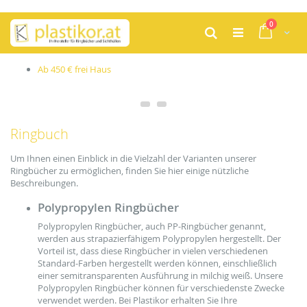
Zum
Artikel
0
Inhalt
Cart
Suche
springen
b 450 € frei Haus
Pro
Ringbuch
Um Ihnen einen Einblick in die Vielzahl der Varianten unserer
Ringbücher zu ermöglichen, finden Sie hier einige nützliche
Beschreibungen.
Polypropylen Ringbücher
Polypropylen Ringbücher, auch PP-Ringbücher genannt,
werden aus strapazierfähigem Polypropylen hergestellt. Der
Vorteil ist, dass diese Ringbücher in vielen verschiedenen
Standard-Farben hergestellt werden können, einschließlich
einer semitransparenten Ausführung in milchig weiß. Unsere
Polypropylen Ringbücher können für verschiedenste Zwecke
verwendet werden. Bei Plastikor erhalten Sie Ihre