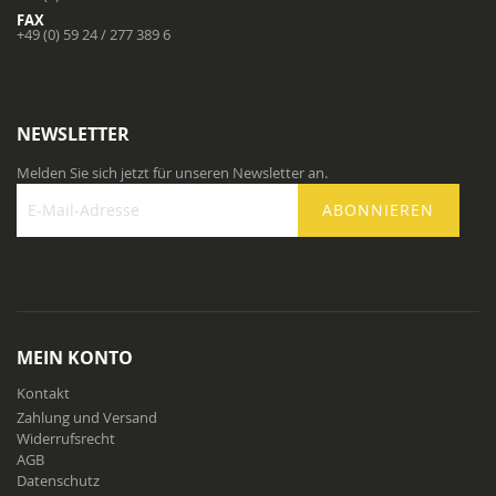
FAX
+49 (0) 59 24 / 277 389 6
NEWSLETTER
Melden Sie sich jetzt für unseren Newsletter an.
ABONNIEREN
Melden
Sie
sich
für
unseren
Newsletter
MEIN KONTO
an:
Kontakt
Zahlung und Versand
Widerrufsrecht
AGB
Datenschutz