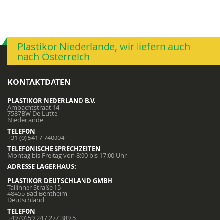
Plastikor Niederlande, wir liefern auch
nach Österreich
KONTAKTDATEN
PLASTIKOR NEDERLAND B.V.
Ambachtstraat 14
7587BW De Lutte
Niederlande
TELEFON
+31 (0) 541 / 740004
TELEFONISCHE SPRECHZEITEN
Montag bis Freitag von 8:00 bis 17:00 Uhr
ADRESSE LAGERHAUS:
PLASTIKOR DEUTSCHLAND GMBH
Tallinner Straße 15
48455 Bad Bentheim
Deutschland
TELEFON
+49 (0) 59 24 / 277 389 5