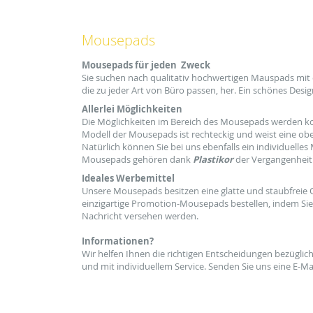
Mousepads
Mousepads für jeden Zweck
Sie suchen nach
qualitativ hochwertigen
Mauspads
mit
die zu jeder Art von
Büro
passen, her.
Ein schönes Desig
Allerlei Möglichkeiten
Die Möglichkeiten
im Bereich des
Mousepads
werden ko
Modell
der
Mousepads ist
rechteckig und
weist eine ob
Natürlich können Sie bei uns
ebenfalls ein
individuelles
Mousepads gehören dank
Plastikor
der
Vergangenheit
Ideales Werbemittel
Unsere Mousepads
besitzen eine glatte
und staubfreie
einzigartige
Promotion-Mousepads bestellen
, indem Sie
Nachricht
versehen werden.
Informationen?
Wir helfen Ihnen
die richtigen Entscheidungen
bezüglic
und mit
individuellem Service
.
Senden Sie uns eine
E-Ma