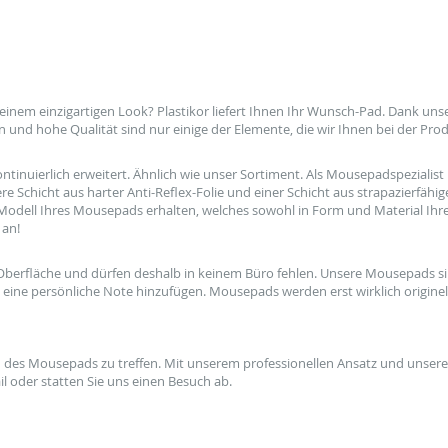
 einem
einzigartigen Look
?
Plastikor
liefert Ihnen Ihr Wunsch-
Pad
.
Dank unser
n
und hohe Qualität
sind nur einige der
Elemente,
die wir Ihnen bei der
Prod
ntinuierlich erweitert
.
Ähnlich
wie unser Sortiment.
Als Mousepadspezialist
ere
Schicht aus harter
Anti-Reflex-
Folie und einer
Schicht
aus strapazierfähi
Modell Ihres Mousepads erhalten
,
welches sowohl in
Form
und
Material Ih
an!
Oberfläche und dürfen
deshalb
in keinem
Büro
fehlen.
Unsere Mousepads
s
eine persönliche Note
hinzufügen
.
Mousepads werden erst
wirklich originel
h des
Mousepads zu treffen.
Mit unserem professionellen
Ansatz
und unsere
il oder
statten Sie uns einen
Besuch ab.