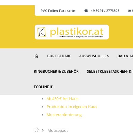
PVC Folien Farbkarte
☎ +49 5924 / 2773895 ✉ Ku
BÜROBEDARF
AUSWEISHÜLLEN
BAU & A
RINGBÜCHER & ZUBEHÖR
SELBSTKLEBETASCHEN- &
ECOLINE ❦
Ab 450 € frei Haus
Produktion im eigenen Haus
Musteranforderung
Startseite
Mousepads