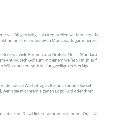
er vielfältigen
Möglichkeiten
, stellen wir Mousepads,
uktion unserer
innovativen
Mousepads garantieren.
liefern
wir
viele Formen und Größen
.
Unser Standard-
gem
Anti-Rutsch-
Schaum
mit einem weißen
Finish auf.
ren Wünschen entspricht.
Langweilige
rechteckige
ind der
ideale
Werbeträger
.
Bei uns können Sie
sehr
l
, wenn
sie
mit Ihrem eigenen Logo
, Bild
oder Ihrer
r Liebe zum Detail
liefern wir immer
in hoher
Qualität