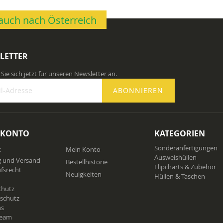
n auch nach Österreich
LETTER
Sie sich jetzt für unseren Newsletter an.
ABONNIEREN
 KONTO
KATEGORIEN
n
Sonderanfertigungen
t
Mein Konto
ter
Ausweishüllen
g und Versand
Bestellhistorie
Flipcharts & Zubehör
fsrecht
Neuigkeiten
Hüllen & Taschen
chutz
schutz
ns
Team