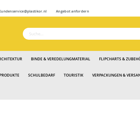
Zum
ndenservice@plastikor.nl
Angebot anfordern
Inhalt
springen
Suche
RCHITEKTUR
BINDE & VEREDELUNGMATERIAL
FLIPCHARTS & ZUBEH
 PRODUKTE
SCHULBEDARF
TOURISTIK
VERPACKUNGEN & VERSA