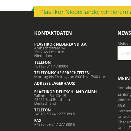
Plastikor Niederlande, wir liefer
KONTAKTDATEN
NEWS
Melden 
PLASTIKOR NEDERLAND B.V.
Ambachtstraat 14
7587BW De Lutte
Niederlande
TELEFON
Melden
+31 (0) 541 / 740004
Sie
TELEFONISCHE SPRECHZEITEN
sich
Montag bis Freitag von 8:00 bis 17:00 Uhr
MEIN
für
ADRESSE LAGERHAUS:
unsere
Kontak
Newslet
PLASTIKOR DEUTSCHLAND GMBH
Zahlun
Tallinner Straße 15
an:
48455 Bad Bentheim
Widerru
Deutschland
AGB
TELEFON
Datens
+49 (0) 59 24 / 277 389 5
Umwelt
FAX
Über u
+49 (0) 59 24 / 277 389 6
Unser 