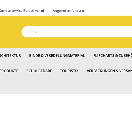
Zum
ndenservice@plastikor.nl
Angebot anfordern
Inhalt
springen
Suche
RCHITEKTUR
BINDE & VEREDELUNGMATERIAL
FLIPCHARTS & ZUBEH
 PRODUKTE
SCHULBEDARF
TOURISTIK
VERPACKUNGEN & VERSA