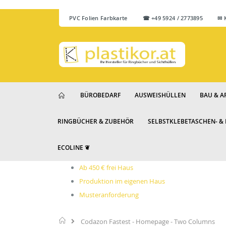
PVC Folien Farbkarte
☎ +49 5924 / 2773895 ✉ Ku
BÜROBEDARF
AUSWEISHÜLLEN
BAU & A
RINGBÜCHER & ZUBEHÖR
SELBSTKLEBETASCHEN- &
ECOLINE ❦
Ab 450 € frei Haus
Produktion im eigenen Haus
Musteranforderung
Startseite
Codazon Fastest - Homepage - Two Columns