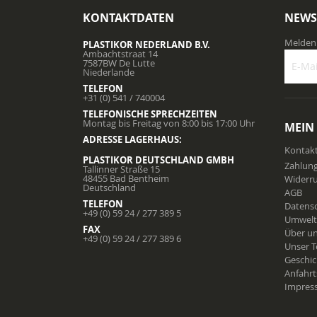
KONTAKTDATEN
NEWS
Melden 
PLASTIKOR NEDERLAND B.V.
Ambachtstraat 14
7587BW De Lutte
Niederlande
TELEFON
Melden
+31 (0) 541 / 740004
Sie
TELEFONISCHE SPRECHZEITEN
sich
Montag bis Freitag von 8:00 bis 17:00 Uhr
MEIN
für
ADRESSE LAGERHAUS:
unsere
Kontak
Newslet
PLASTIKOR DEUTSCHLAND GMBH
Zahlun
Tallinner Straße 15
an:
48455 Bad Bentheim
Widerru
Deutschland
AGB
TELEFON
Datens
+49 (0) 59 24 / 277 389 5
Umwelt
FAX
Über u
+49 (0) 59 24 / 277 389 6
Unser 
Geschic
Anfahr
Impres