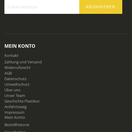
ABONNIEREN
Melden
Sie
sich
für
unseren
Newsletter
MEIN KONTO
an:
Kontakt
Zahlung und Versand
Widerrufsrecht
AGB
Datenschutz
Umweltschutz
Über uns
Unser Team
Geschichte Plastikor
Anfahrtsweg
Impressum
Mein Konto
Bestellhistorie