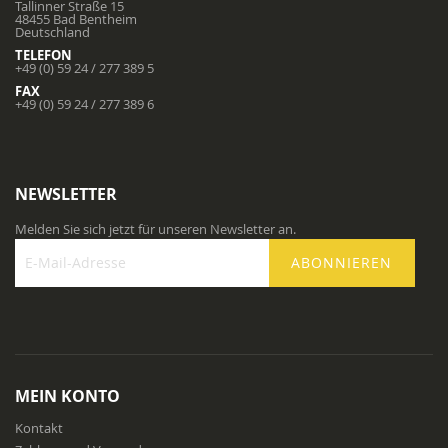
Tallinner Straße 15
48455 Bad Bentheim
Deutschland
TELEFON
+49 (0) 59 24 / 277 389 5
FAX
+49 (0) 59 24 / 277 389 6
NEWSLETTER
Melden Sie sich jetzt für unseren Newsletter an.
ABONNIEREN
Melden
Sie
sich
für
unseren
Newsletter
MEIN KONTO
an:
Kontakt