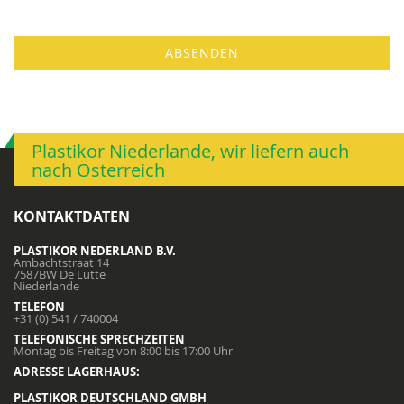
ABSENDEN
Plastikor Niederlande, wir liefern auch
nach Österreich
KONTAKTDATEN
PLASTIKOR NEDERLAND B.V.
Ambachtstraat 14
7587BW De Lutte
Niederlande
TELEFON
+31 (0) 541 / 740004
TELEFONISCHE SPRECHZEITEN
Montag bis Freitag von 8:00 bis 17:00 Uhr
ADRESSE LAGERHAUS:
PLASTIKOR DEUTSCHLAND GMBH