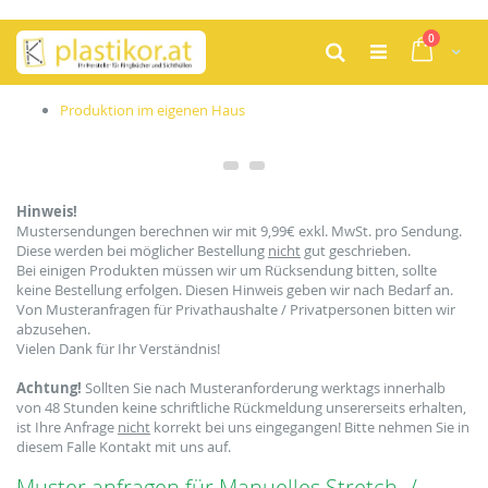
Zum
Artikel
0
Inhalt
Cart
Suche
springen
Produktion im eigenen Haus
Hinweis!
Mustersendungen berechnen wir mit 9,99€ exkl. MwSt. pro Sendung.
Diese werden bei möglicher Bestellung
nicht
gut geschrieben.
Bei einigen Produkten müssen wir um Rücksendung bitten, sollte
keine Bestellung erfolgen. Diesen Hinweis geben wir nach Bedarf an.
Von Musteranfragen für Privathaushalte / Privatpersonen bitten wir
abzusehen.
Vielen Dank für Ihr Verständnis!
Achtung!
Sollten Sie nach Musteranforderung werktags innerhalb
von 48 Stunden keine schriftliche Rückmeldung unsererseits erhalten,
ist Ihre Anfrage
nicht
korrekt bei uns eingegangen! Bitte nehmen Sie in
diesem Falle Kontakt mit uns auf.
Muster anfragen für Manuelles Stretch- /